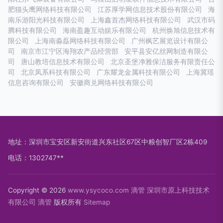
肥猫头鹰网络科技有限公司
江苏厚学网信息技术股份有限公司
海
南乐游阳光科技有限公司
上海鑫首杰网络科技有限公司
武汉市码
腾科技有限公司
海南盈趣互动娱乐有限公司
杭州焕旭信息技术有
限公司
上海南淼磊网络科技有限公司
广州枫艺展览设计有限公
司
南京市江宁区海翔农产品经营部
安平县安亿丝网制造有限公
司
唐山教培信息技术有限公司
北京圣堡净雅保洁服务有限责任公
司
北京凤系科技有限公司
广东耀龙金属科技有限公司
上海冀瑶
信息咨询有限公司
安徽商兑网络科技有限公司
地址：深圳市宝安区新安街道兴东社区67区中粮创智厂区2栋409
电话：1302747**
Copyright © 2026
www.ysycoco.com
滴管
深圳市原上科技技术
有限公司
滴管
版权所有
Sitemap