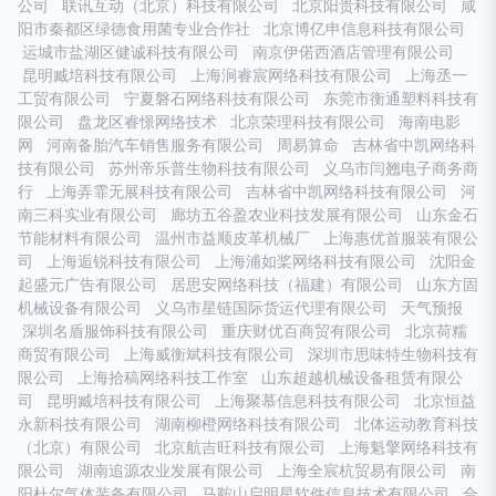
公司
联讯互动（北京）科技有限公司
北京阳贵科技有限公司
咸
阳市秦都区绿德食用菌专业合作社
北京博亿申信息科技有限公司
运城市盐湖区健诚科技有限公司
南京伊偌西酒店管理有限公司
昆明臧培科技有限公司
上海涧睿宸网络科技有限公司
上海丞一
工贸有限公司
宁夏磐石网络科技有限公司
东莞市衡通塑料科技有
限公司
盘龙区睿憬网络技术
北京荣理科技有限公司
海南电影
网
河南备胎汽车销售服务有限公司
周易算命
吉林省中凯网络科
技有限公司
苏州帝乐普生物科技有限公司
义乌市闫翘电子商务商
行
上海弄霏无展科技有限公司
吉林省中凯网络科技有限公司
河
南三科实业有限公司
廊坊五谷盈农业科技发展有限公司
山东金石
节能材料有限公司
温州市益顺皮革机械厂
上海惠优首服装有限公
司
上海逅锐科技有限公司
上海浦如桨网络科技有限公司
沈阳金
起盛元广告有限公司
居思安网络科技（福建）有限公司
山东方固
机械设备有限公司
义乌市星链国际货运代理有限公司
天气预报
深圳名盾服饰科技有限公司
重庆财优百商贸有限公司
北京荷糯
商贸有限公司
上海威衡斌科技有限公司
深圳市思味特生物科技有
限公司
上海拾稿网络科技工作室
山东超越机械设备租赁有限公
司
昆明臧培科技有限公司
上海聚慕信息科技有限公司
北京恒益
永新科技有限公司
湖南柳橙网络科技有限公司
北体运动教育科技
（北京）有限公司
北京航吉旺科技有限公司
上海魁擎网络科技有
限公司
湖南追源农业发展有限公司
上海全宸杭贸易有限公司
南
阳杜尔气体装备有限公司
马鞍山启明星软件信息技术有限公司
合